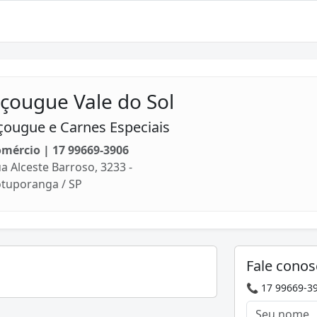
çougue Vale do Sol
çougue e Carnes Especiais
mércio | 17 99669-3906
a Alceste Barroso, 3233 -
tuporanga / SP
Fale conos
📞 17 99669-3