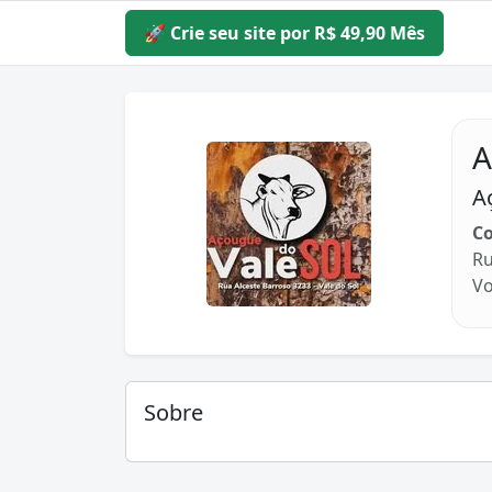
🚀 Crie seu site por R$ 49,90 Mês
A
A
Co
Ru
Vo
Sobre