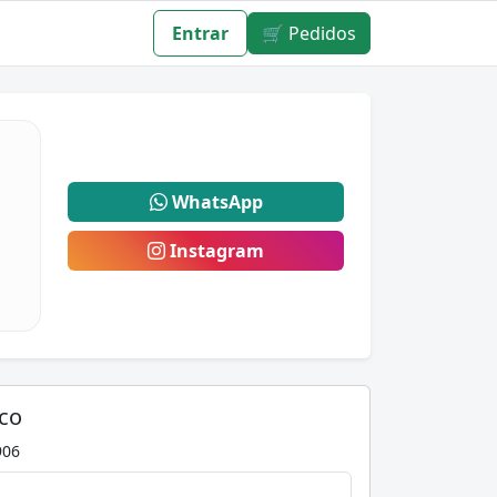
Entrar
🛒 Pedidos
WhatsApp
Instagram
co
906