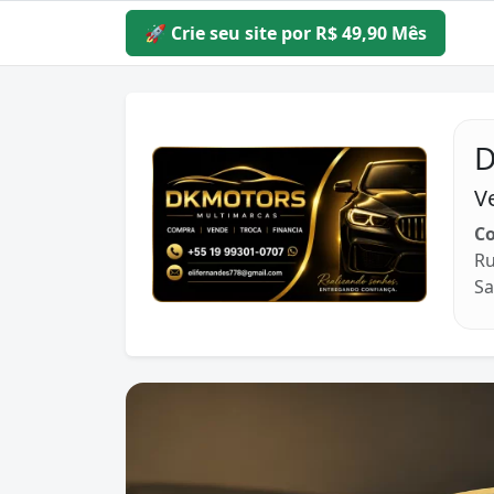
🚀 Crie seu site por R$ 49,90 Mês
V
Co
Ru
Sa