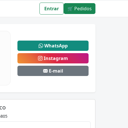
Entrar
🛒 Pedidos
WhatsApp
a
Instagram
E-mail
co
5805