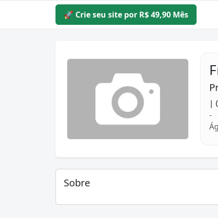
🚀 Crie seu site por R$ 49,90 Mês
F
P
| 
-
Ág
Sobre